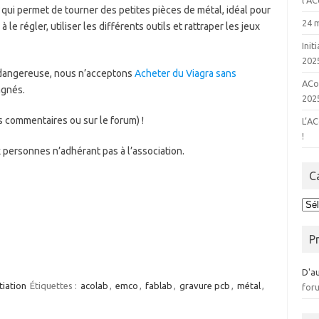
l’A
qui permet de tourner des petites pièces de métal, idéal pour
24 m
 le régler, utiliser les différents outils et rattraper les jeux
Init
202
 dangereuse, nous n’acceptons
Acheter du Viagra sans
ACo
agnés.
2025
es commentaires ou sur le forum) !
L’A
!
personnes n’adhérant pas à l’association.
C
Cat
P
D'a
itiation
Étiquettes :
acolab
,
emco
,
fablab
,
gravure pcb
,
métal
,
for