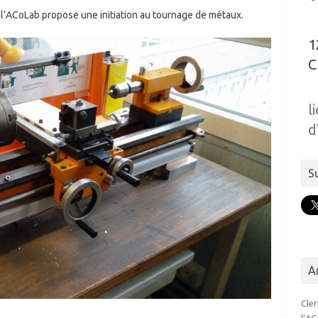
 l’ACoLab propose une initiation au tournage de métaux.
1
C
l
d
S
A
Cle