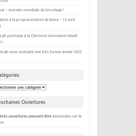
CoLab
ai – Journée mondiale du bricolage !
iation à la programmation Arduino – 13 avril
5
Lab participe à la Clermont Innovation Week
 !
CoLab vous souhaite une très bonne année 2025
atégories
égories
rochaines Ouvertures
utres ouvertures peuvent être
annoncées sur le
um